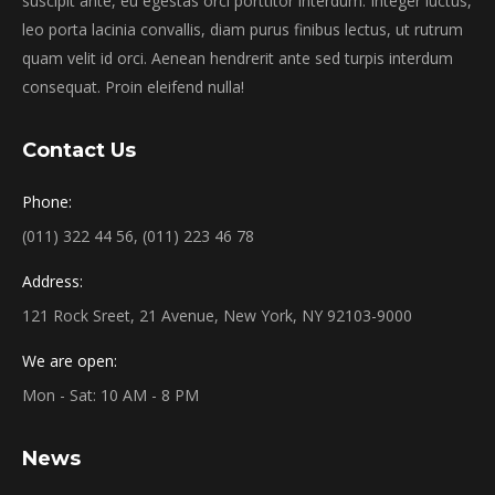
suscipit ante, eu egestas orci porttitor interdum. Integer luctus,
leo porta lacinia convallis, diam purus finibus lectus, ut rutrum
quam velit id orci. Aenean hendrerit ante sed turpis interdum
consequat. Proin eleifend nulla!
Contact Us
Phone:
(011) 322 44 56, (011) 223 46 78
Address:
121 Rock Sreet, 21 Avenue, New York, NY 92103-9000
We are open:
Mon - Sat: 10 AM - 8 PM
News