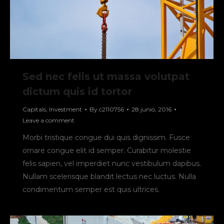
Sed nec felis ut massa volutpat
dictum quis id tortor
Capitals
,
Investment
By
c2110756
28 junio, 2016
Leave a comment
Morbi tristique congue dui quis dignissim. Fusce
ornare congue elit id semper. Curabitur molestie
felis sapien, vel imperdiet nunc vestibulum dapibus.
Nullam scelerisque blandit lectus nec luctus. Nulla
condimentum semper est quis ultrices.